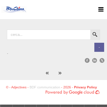
-
-
«
»
© - Adjectives -
BDF communication
- 2026 -
Privacy Policy