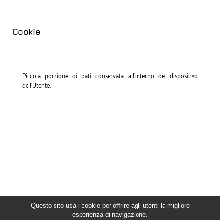
Cookie
Piccola porzione di dati conservata all'interno del dispositivo
dell'Utente.
Questo sito usa i cookie per offrire agli utenti la migliore
esperienza di navigazione.