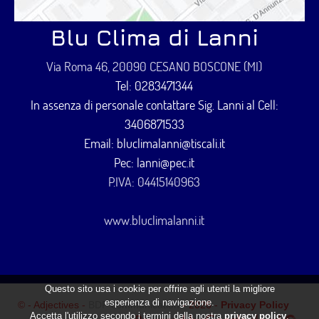
Blu Clima di Lanni
Via Roma 46, 20090 CESANO BOSCONE (MI)
Tel: 0283471344
In assenza di personale contattare Sig. Lanni al Cell:
3406871533
Email: bluclimalanni@tiscali.it
Pec: lanni@pec.it
P.IVA: 04415140963
www.bluclimalanni.it
Questo sito usa i cookie per offrire agli utenti la migliore
esperienza di navigazione.
© - Adjectives -
BDF communication
- 2026 -
Privacy Policy
Accetta l'utilizzo secondo i termini della nostra
privacy policy
.