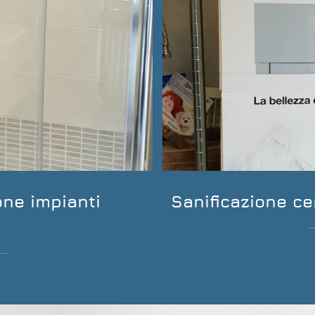
one impianti
Sanificazione cer