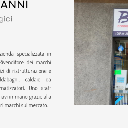
LANNI
gici
enda specializzata in
Rivenditore dei marchi
izi di ristrutturazione e
ldabagni, caldaie da
imatizzatori. Uno staff
hiavi in mano grazie alla
iori marchi sul mercato.