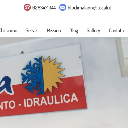
0283471344
bluclimalanni@tiscali.it
Chi siamo
Servizi
Mission
Blog
Gallery
Contatti